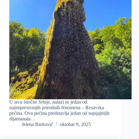
U srcu istočne Srbije, nalazi se jedan od
najimpresivnijih prirodnih fenomena – Resavska
pećina. Ova pećina predstavlja jedan od najsjajnijih
dijamanata…
Jelena Barković
oktobar 9, 2025