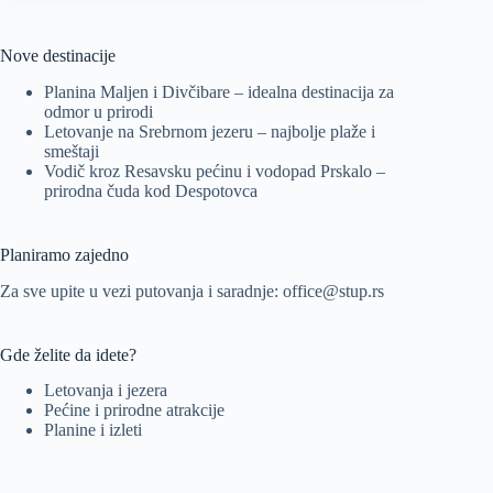
Nove destinacije
Planina Maljen i Divčibare – idealna destinacija za
odmor u prirodi
Letovanje na Srebrnom jezeru – najbolje plaže i
smeštaji
Vodič kroz Resavsku pećinu i vodopad Prskalo –
prirodna čuda kod Despotovca
Planiramo zajedno
Za sve upite u vezi putovanja i saradnje:
office@stup.rs
Gde želite da idete?
Letovanja i jezera
Pećine i prirodne atrakcije
Planine i izleti